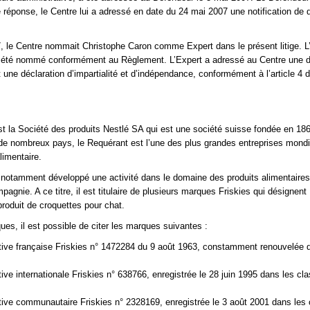
réponse, le Centre lui a adressé en date du 24 mai 2007 une notification de 
7, le Centre nommait Christophe Caron comme Expert dans le présent litige. L
 a été nommé conformément au Règlement. L’Expert a adressé au Centre une d
 une déclaration d’impartialité et d’indépendance, conformément à l’article 4 
t la Société des produits Nestlé SA qui est une société suisse fondée en 18
e nombreux pays, le Requérant est l’une des plus grandes entreprises mondi
alimentaire.
notamment développé une activité dans le domaine des produits alimentaires
gnie. A ce titre, il est titulaire de plusieurs marques Friskies qui désignent
oduit de croquettes pour chat.
es, il est possible de citer les marques suivantes :
ive française Friskies n° 1472284 du 9 août 1963, constamment renouvelée 
ve internationale Friskies n° 638766, enregistrée le 28 juin 1995 dans les cl
ve communautaire Friskies n° 2328169, enregistrée le 3 août 2001 dans les 