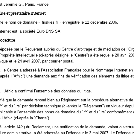
t Jérémie G., Paris, France.
 et prestataire Internet
rne le nom de domaine « friskies.fr » enregistré le 12 décembre 2006.
Internet est la société Euro DNS SA.
rocédure
osée par le Requérant auprès du Centre d’arbitrage et de médiation de l’Or
ropriété Intellectuelle (ci-après désigné le “Centre”) a été reçue le 20 avril 20
nique et le 24 avril 2007, par courrier postal.
7, le Centre a adressé à l’Association Française pour le Nommage Internet en
après l’“Afnic”) une demande aux fins de vérification des éléments du litige et
, l’Afnic a confirmé l’ensemble des données du litige.
ifié que la demande répond bien au Règlement sur la procédure alternative de 
.fr” et du “.re” par décision technique (ci-après le ”Règlement”) en vigueur depu
plicable à l’ensemble des noms de domaine du “.fr” et du “.re” conformément 
’Afnic (ci-après la “Charte”).
l’article 14(c) du Règlement, une notification de la demande, valant ouvertur
ure administrative, a été adressée au Défendeur le 3 mai 2007. Le Défendeur