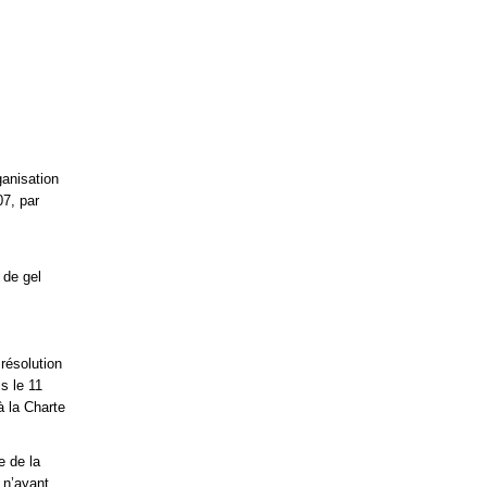
ganisation
07, par
 de gel
résolution
is le 11
à la Charte
e de la
 n’ayant