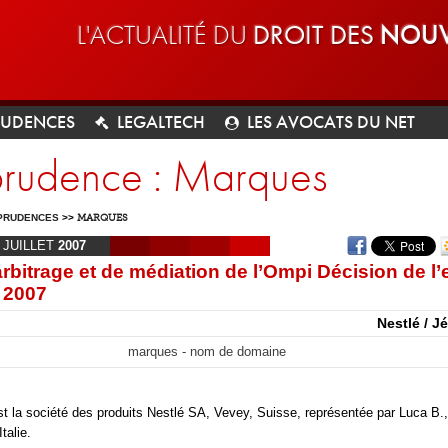
L'ACTUALITÉ DU
DROIT DES
NOUV
RUDENCES
LEGALTECH
LES AVOCATS DU NET
sprudence : Marques
PRUDENCES
>>
MARQUES
JUILLET
2007
rbitrage et de médiation de l’Ompi Décision de l’
n 2007
Nestlé / J
marques - nom de domaine
t la société des produits Nestlé SA, Vevey, Suisse, représentée par Luca B.,
talie.