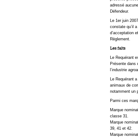
adressé aucune 
Défendeur.
Le 1er juin 200
constate qu’il
d’acceptation et
Règlement.
Les faits
Le Requérant es
Présente dans d
l’industrie agro
Le Requérant a 
animaux de compa
notamment un pr
Parmi ces marqu
Marque nominat
classe 31.
Marque nominati
39, 41 et 42.
Marque nominati