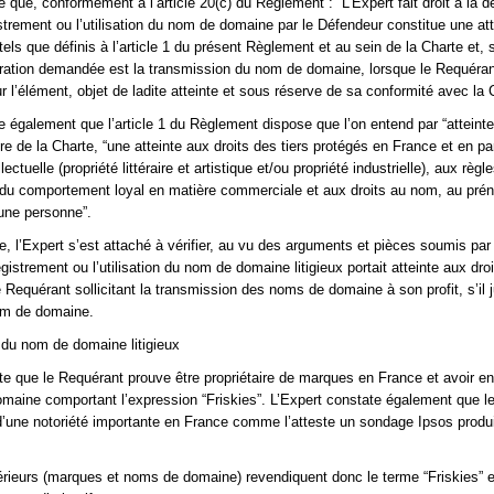
le que, conformément à l’article 20(c) du Règlement : “L’Expert fait droit à la
istrement ou l’utilisation du nom de domaine par le Défendeur constitue une at
 tels que définis à l’article 1 du présent Règlement et au sein de la Charte et, s
ation demandée est la transmission du nom de domaine, lorsque le Requérant 
r l’élément, objet de ladite atteinte et sous réserve de sa conformité avec la 
le également que l’article 1 du Règlement dispose que l’on entend par “atteinte
itre de la Charte, “une atteinte aux droits des tiers protégés en France et en par
llectuelle (propriété littéraire et artistique et/ou propriété industrielle), aux règl
 du comportement loyal en matière commerciale et aux droits au nom, au pré
ne personne”.
 l’Expert s’est attaché à vérifier, au vu des arguments et pièces soumis par
registrement ou l’utilisation du nom de domaine litigieux portait atteinte aux dro
 Requérant sollicitant la transmission des noms de domaine à son profit, s’il ju
nom de domaine.
du nom de domaine litigieux
te que le Requérant prouve être propriétaire de marques en France et avoir en
aine comportant l’expression “Friskies”. L’Expert constate également que l
t d’une notoriété importante en France comme l’atteste un sondage Ipsos produi
rieurs (marques et noms de domaine) revendiquent donc le terme “Friskies” e