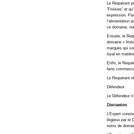
Le Requérant pr
“Friskies” et 
expression. Par
l’alimentation 
ce domaine, not
Ensuite, le Requ
domaine « friski
marques qui son
loyal en matièr
Enfin, le Requé
liens commercia
Le Requérant ré
Défendeur
Le Défendeur n
Discussion
L’Expert consta
litigieux par le
noms de domain