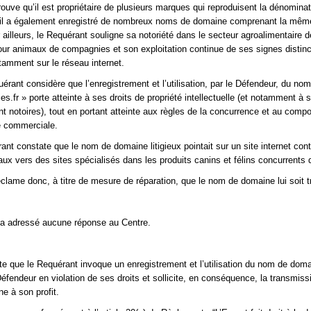
ouve qu’il est propriétaire de plusieurs marques qui reproduisent la dénominat
qu’il a également enregistré de nombreux noms de domaine comprenant la mêm
 ailleurs, le Requérant souligne sa notoriété dans le secteur agroalimentaire d
pour animaux de compagnies et son exploitation continue de ses signes distinc
amment sur le réseau internet.
érant considère que l’enregistrement et l’utilisation, par le Défendeur, du no
es.fr » porte atteinte à ses droits de propriété intellectuelle (et notamment à 
t notoires), tout en portant atteinte aux règles de la concurrence et au comp
e commerciale.
rant constate que le nom de domaine litigieux pointait sur un site internet con
ux vers des sites spécialisés dans les produits canins et félins concurrents 
clame donc, à titre de mesure de réparation, que le nom de domaine lui soit 
’a adressé aucune réponse au Centre.
te que le Requérant invoque un enregistrement et l’utilisation du nom de dom
 Défendeur en violation de ses droits et sollicite, en conséquence, la transmis
e à son profit.