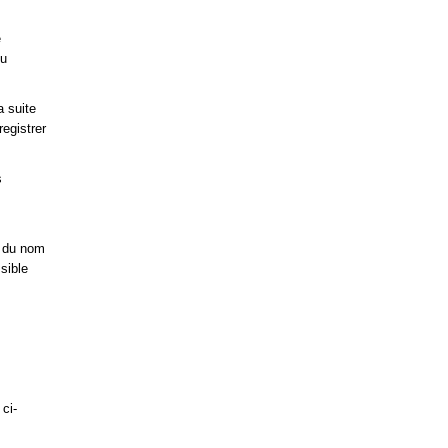
e
ou
a suite
registrer
s
t du nom
sible
ci-