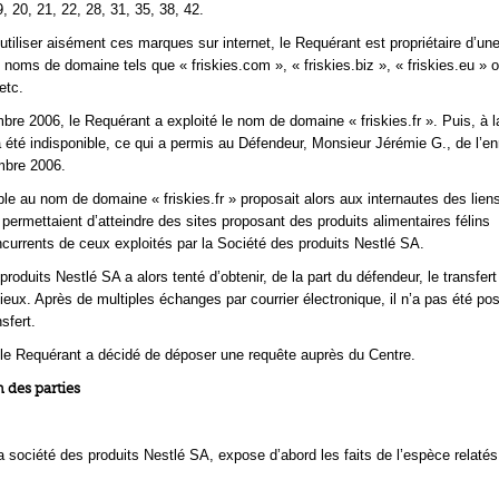
9, 20, 21, 22, 28, 31, 35, 38, 42.
utiliser aisément ces marques sur internet, le Requérant est propriétaire d’un
 noms de domaine tels que « friskies.com », « friskies.biz », « friskies.eu » 
etc.
re 2006, le Requérant a exploité le nom de domaine « friskies.fr ». Puis, à l
 a été indisponible, ce qui a permis au Défendeur, Monsieur Jérémie G., de l’en
mbre 2006.
ble au nom de domaine « friskies.fr » proposait alors aux internautes des lien
 permettaient d’atteindre des sites proposant des produits alimentaires félins
currents de ceux exploités par la Société des produits Nestlé SA.
roduits Nestlé SA a alors tenté d’obtenir, de la part du défendeur, le transfer
ieux. Après de multiples échanges par courrier électronique, il n’a pas été pos
sfert.
 le Requérant a décidé de déposer une requête auprès du Centre.
 des parties
a société des produits Nestlé SA, expose d’abord les faits de l’espèce relatés 