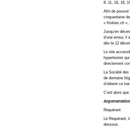
8, 11, 16, 18, 1
Afin de pouvoir 
cinquantaine de
« friskies.ch », 
Jusqu’en décemb
d’une erreur, il
dès le 12 déce
Le site accessi
hypertextes qui
directement con
La Société des p
de domaine litig
d’obtenir ce tran
C’est alors que
Argumentation
Requérant
Le Requérant, l
dessous.