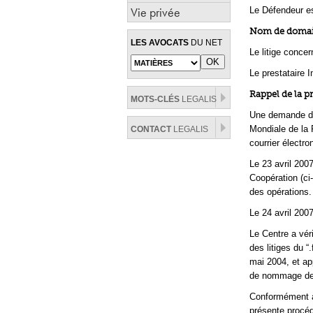
Vie privée
Le Défendeur es
Nom de domaine
LES AVOCATS
DU NET
Le litige conce
Le prestataire 
Rappel de la p
MOTS-CLÉS
LEGALIS
Une demande dép
Mondiale de la P
CONTACT
LEGALIS
courrier électro
Le 23 avril 200
Coopération (ci-
des opérations.
Le 24 avril 2007
Le Centre a vér
des litiges du “
mai 2004, et ap
de nommage de l
Conformément à 
présente procéd