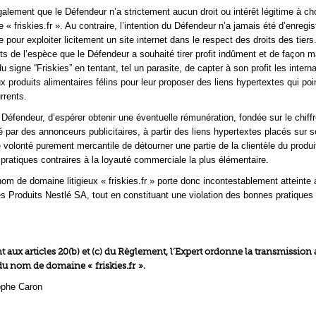
alement que le Défendeur n’a strictement aucun droit ou intérêt légitime à cho
 friskies.fr ». Au contraire, l’intention du Défendeur n’a jamais été d’enregis
our exploiter licitement un site internet dans le respect des droits des tiers. 
aits de l’espèce que le Défendeur a souhaité tirer profit indûment et de façon 
du signe “Friskies” en tentant, tel un parasite, de capter à son profit les intern
x produits alimentaires félins pour leur proposer des liens hypertextes qui poi
rrents.
le Défendeur, d’espérer obtenir une éventuelle rémunération, fondée sur le chiff
sé par des annonceurs publicitaires, à partir des liens hypertextes placés sur so
 volonté purement mercantile de détourner une partie de la clientèle du produit
 pratiques contraires à la loyauté commerciale la plus élémentaire.
 nom de domaine litigieux « friskies.fr » porte donc incontestablement atteinte 
es Produits Nestlé SA, tout en constituant une violation des bonnes pratiques
ux articles 20(b) et (c) du Règlement, l’Expert ordonne la transmission a
u nom de domaine « friskies.fr ».
ophe Caron