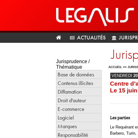
ACTUALITÉS
JURISP
Juri
Jurisprudence /
Thématique
ACCUEIL
>>
JURIS
Base de données
VENDREDI
20
Contenus illicites
Centre d’a
Le 15 jui
Diffamation
Droit d'auteur
E-commerce
Logiciel
Les parties
Marques
Le Requérant es
Barbero, Turin, I
Responsabilité