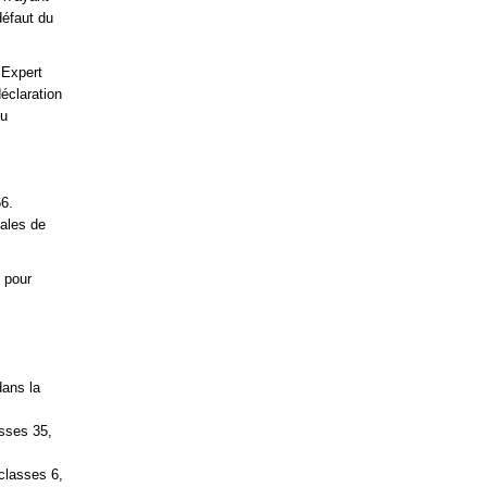
défaut du
’Expert
éclaration
du
66.
ales de
 pour
dans la
asses 35,
classes 6,