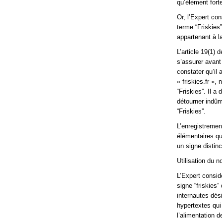
qu’élément forte
Or, l’Expert co
terme “Friskies”
appartenant à l
L’article 19(1
s’assurer avant 
constater qu’il 
« friskies.fr »
“Friskies”. Il a
détourner indûm
“Friskies”.
L’enregistrement
élémentaires qu
un signe distinct
Utilisation du 
L’Expert considè
signe “friskies”
internautes dési
hypertextes qui
l’alimentation