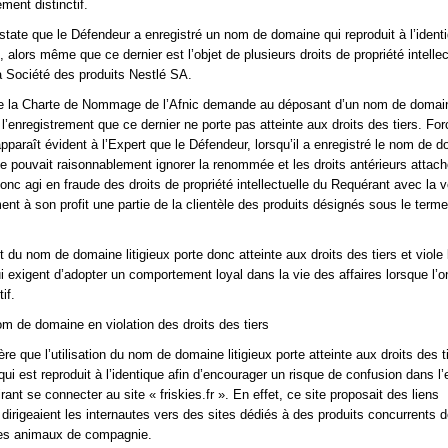
ment distinctif.
nstate que le Défendeur a enregistré un nom de domaine qui reproduit à l’identi
, alors même que ce dernier est l’objet de plusieurs droits de propriété intellec
a Société des produits Nestlé SA.
) de la Charte de Nommage de l’Afnic demande au déposant d’un nom de domai
l’enregistrement que ce dernier ne porte pas atteinte aux droits des tiers. For
apparaît évident à l’Expert que le Défendeur, lorsqu’il a enregistré le nom de 
, ne pouvait raisonnablement ignorer la renommée et les droits antérieurs atta
 donc agi en fraude des droits de propriété intellectuelle du Requérant avec la 
ent à son profit une partie de la clientèle des produits désignés sous le terme
 du nom de domaine litigieux porte donc atteinte aux droits des tiers et viole 
i exigent d’adopter un comportement loyal dans la vie des affaires lorsque l’o
if.
nom de domaine en violation des droits des tiers
re que l’utilisation du nom de domaine litigieux porte atteinte aux droits des ti
 qui est reproduit à l’identique afin d’encourager un risque de confusion dans l’
rant se connecter au site « friskies.fr ». En effet, ce site proposait des liens
 dirigeaient les internautes vers des sites dédiés à des produits concurrents 
 des animaux de compagnie.