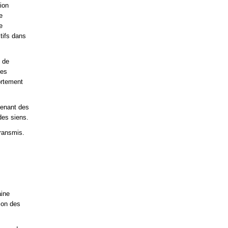
ion
e
e
tifs dans
m de
ses
ortement
tenant des
des siens.
transmis.
aine
sion des