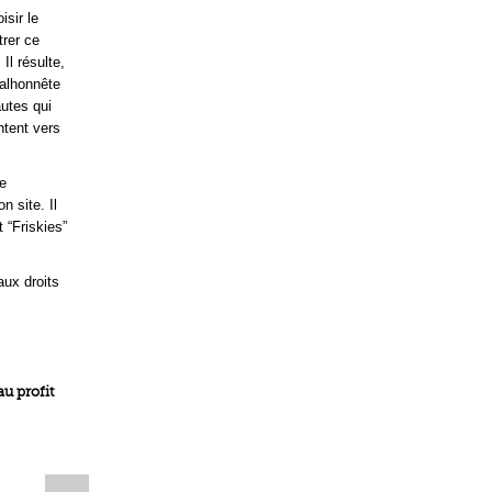
isir le
trer ce
Il résulte,
malhonnête
autes qui
ntent vers
re
n site. Il
 “Friskies”
aux droits
u profit