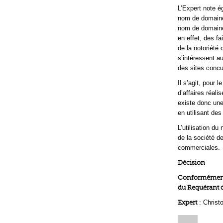
L’Expert note ég
nom de domaine «
nom de domaine p
en effet, des f
de la notoriété 
s’intéressent au
des sites concu
Il s’agit, pour 
d’affaires réali
existe donc une
en utilisant des
L’utilisation du
de la société d
commerciales.
Décision
Conformément a
du Requérant d
Expert
: Christ