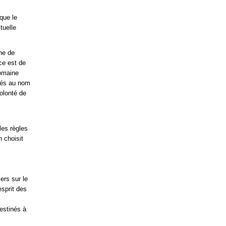
que le
tuelle
ne de
ce est de
domaine
chés au nom
volonté de
les règles
n choisit
ers sur le
esprit des
destinés à