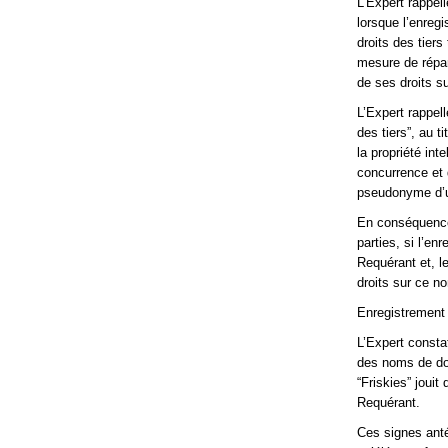
L’Expert rappel
lorsque l’enreg
droits des tiers
mesure de répar
de ses droits su
L’Expert rappel
des tiers”, au t
la propriété inte
concurrence et
pseudonyme d’u
En conséquence,
parties, si l’en
Requérant et, le
droits sur ce 
Enregistrement 
L’Expert consta
des noms de dom
“Friskies” joui
Requérant.
Ces signes anté