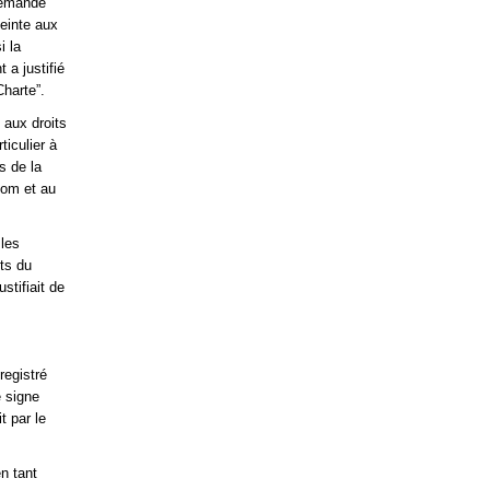
 demande
teinte aux
i la
a justifié
Charte”.
 aux droits
ticulier à
es de la
nom et au
 les
its du
stifiait de
registré
e signe
t par le
n tant