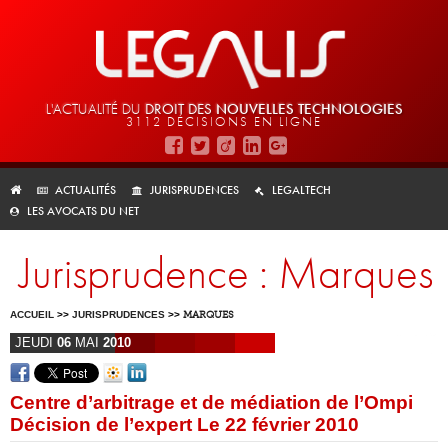
L'ACTUALITÉ DU
DROIT DES
NOUVELLES TECHNOLOGIES
3112 DÉCISIONS EN LIGNE
ACTUALITÉS
JURISPRUDENCES
LEGALTECH
LES AVOCATS DU NET
Jurisprudence : Marques
ACCUEIL
>>
JURISPRUDENCES
>>
MARQUES
JEUDI
06
MAI
2010
Centre d’arbitrage et de médiation de l’Ompi
Décision de l’expert Le 22 février 2010