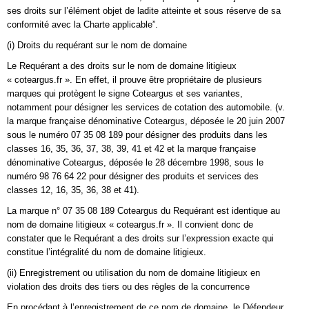
ses droits sur l’élément objet de ladite atteinte et sous réserve de sa
conformité avec la Charte applicable”.
(i) Droits du requérant sur le nom de domaine
Le Requérant a des droits sur le nom de domaine litigieux
« coteargus.fr ». En effet, il prouve être propriétaire de plusieurs
marques qui protègent le signe Coteargus et ses variantes,
notamment pour désigner les services de cotation des automobile. (v.
la marque française dénominative Coteargus, déposée le 20 juin 2007
sous le numéro 07 35 08 189 pour désigner des produits dans les
classes 16, 35, 36, 37, 38, 39, 41 et 42 et la marque française
dénominative Coteargus, déposée le 28 décembre 1998, sous le
numéro 98 76 64 22 pour désigner des produits et services des
classes 12, 16, 35, 36, 38 et 41).
La marque n° 07 35 08 189 Coteargus du Requérant est identique au
nom de domaine litigieux « coteargus.fr ». Il convient donc de
constater que le Requérant a des droits sur l’expression exacte qui
constitue l’intégralité du nom de domaine litigieux.
(ii) Enregistrement ou utilisation du nom de domaine litigieux en
violation des droits des tiers ou des règles de la concurrence
En procédant à l’enregistrement de ce nom de domaine, le Défendeur