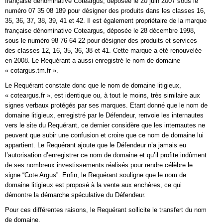
française dénominative Coteargus, déposée le 20 juin 2007 sous le
numéro 07 35 08 189 pour désigner des produits dans les classes 16,
35, 36, 37, 38, 39, 41 et 42. Il est également propriétaire de la marque
française dénominative Coteargus, déposée le 28 décembre 1998,
sous le numéro 98 76 64 22 pour désigner des produits et services
des classes 12, 16, 35, 36, 38 et 41. Cette marque a été renouvelée
en 2008. Le Requérant a aussi enregistré le nom de domaine
« cotargus.tm.fr ».
Le Requérant constate donc que le nom de domaine litigieux,
« coteargus.fr », est identique ou, à tout le moins, très similaire aux
signes verbaux protégés par ses marques. Etant donné que le nom de
domaine litigieux, enregistré par le Défendeur, renvoie les internautes
vers le site du Requérant, ce dernier considère que les internautes ne
peuvent que subir une confusion et croire que ce nom de domaine lui
appartient. Le Requérant ajoute que le Défendeur n’a jamais eu
l’autorisation d’enregistrer ce nom de domaine et qu’il profite indûment
de ses nombreux investissements réalisés pour rendre célèbre le
signe “Cote Argus”. Enfin, le Requérant souligne que le nom de
domaine litigieux est proposé à la vente aux enchères, ce qui
démontre la démarche spéculative du Défendeur.
Pour ces différentes raisons, le Requérant sollicite le transfert du nom
de domaine.