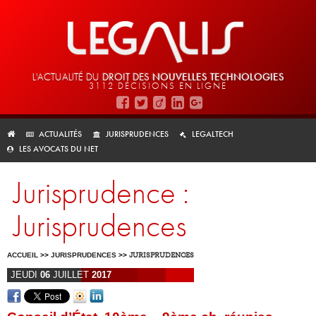
L'ACTUALITÉ DU
DROIT DES
NOUVELLES TECHNOLOGIES
3112 DÉCISIONS EN LIGNE
ACTUALITÉS
JURISPRUDENCES
LEGALTECH
LES AVOCATS DU NET
Jurisprudence :
Jurisprudences
ACCUEIL
>>
JURISPRUDENCES
>>
JURISPRUDENCES
JEUDI
06
JUILLET
2017