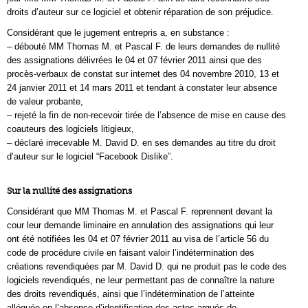
droits d’auteur sur ce logiciel et obtenir réparation de son préjudice.
Considérant que le jugement entrepris a, en substance :
– débouté MM Thomas M. et Pascal F. de leurs demandes de nullité
des assignations délivrées le 04 et 07 février 2011 ainsi que des
procès-verbaux de constat sur internet des 04 novembre 2010, 13 et
24 janvier 2011 et 14 mars 2011 et tendant à constater leur absence
de valeur probante,
– rejeté la fin de non-recevoir tirée de l’absence de mise en cause des
coauteurs des logiciels litigieux,
– déclaré irrecevable M. David D. en ses demandes au titre du droit
d’auteur sur le logiciel “Facebook Dislike”.
Sur la nullité des assignations
Considérant que MM Thomas M. et Pascal F. reprennent devant la
cour leur demande liminaire en annulation des assignations qui leur
ont été notifiées les 04 et 07 février 2011 au visa de l’article 56 du
code de procédure civile en faisant valoir l’indétermination des
créations revendiquées par M. David D. qui ne produit pas le code des
logiciels revendiqués, ne leur permettant pas de connaître la nature
des droits revendiqués, ainsi que l’indétermination de l’atteinte
alléguée en l’absence d’identification des actes argués de