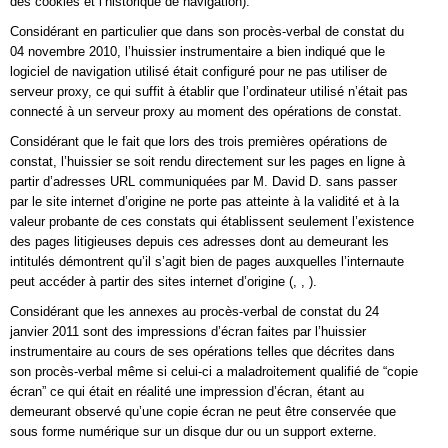
des cookies et l’historique de navigation).
Considérant en particulier que dans son procès-verbal de constat du
04 novembre 2010, l’huissier instrumentaire a bien indiqué que le
logiciel de navigation utilisé était configuré pour ne pas utiliser de
serveur proxy, ce qui suffit à établir que l’ordinateur utilisé n’était pas
connecté à un serveur proxy au moment des opérations de constat.
Considérant que le fait que lors des trois premières opérations de
constat, l’huissier se soit rendu directement sur les pages en ligne à
partir d’adresses URL communiquées par M. David D. sans passer
par le site internet d’origine ne porte pas atteinte à la validité et à la
valeur probante de ces constats qui établissent seulement l’existence
des pages litigieuses depuis ces adresses dont au demeurant les
intitulés démontrent qu’il s’agit bien de pages auxquelles l’internaute
peut accéder à partir des sites internet d’origine (
,
,
).
Considérant que les annexes au procès-verbal de constat du 24
janvier 2011 sont des impressions d’écran faites par l’huissier
instrumentaire au cours de ses opérations telles que décrites dans
son procès-verbal même si celui-ci a maladroitement qualifié de “copie
écran” ce qui était en réalité une impression d’écran, étant au
demeurant observé qu’une copie écran ne peut être conservée que
sous forme numérique sur un disque dur ou un support externe.