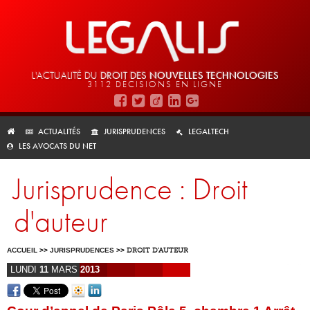
L'ACTUALITÉ DU
DROIT DES
NOUVELLES TECHNOLOGIES
3112 DÉCISIONS EN LIGNE
ACTUALITÉS
JURISPRUDENCES
LEGALTECH
LES AVOCATS DU NET
Jurisprudence : Droit
d'auteur
ACCUEIL
>>
JURISPRUDENCES
>>
DROIT D'AUTEUR
LUNDI
11
MARS
2013