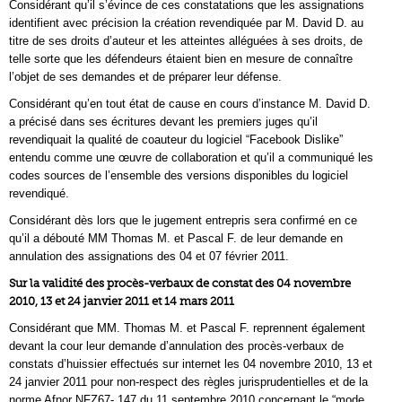
Considérant qu’il s’évince de ces constatations que les assignations
identifient avec précision la création revendiquée par M. David D. au
titre de ses droits d’auteur et les atteintes alléguées à ses droits, de
telle sorte que les défendeurs étaient bien en mesure de connaître
l’objet de ses demandes et de préparer leur défense.
Considérant qu’en tout état de cause en cours d’instance M. David D.
a précisé dans ses écritures devant les premiers juges qu’il
revendiquait la qualité de coauteur du logiciel “Facebook Dislike”
entendu comme une œuvre de collaboration et qu’il a communiqué les
codes sources de l’ensemble des versions disponibles du logiciel
revendiqué.
Considérant dès lors que le jugement entrepris sera confirmé en ce
qu’il a débouté MM Thomas M. et Pascal F. de leur demande en
annulation des assignations des 04 et 07 février 2011.
Sur la validité des procès-verbaux de constat des 04 novembre
2010, 13 et 24 janvier 2011 et 14 mars 2011
Considérant que MM. Thomas M. et Pascal F. reprennent également
devant la cour leur demande d’annulation des procès-verbaux de
constats d’huissier effectués sur internet les 04 novembre 2010, 13 et
24 janvier 2011 pour non-respect des règles jurisprudentielles et de la
norme Afnor NFZ67- 147 du 11 septembre 2010 concernant le “mode