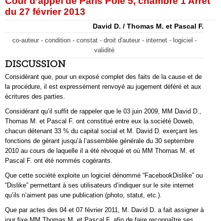
Cour d’appel de Paris Pôle 5, chambre 1 Arrêt
du 27 février 2013
David D. / Thomas M. et Pascal F.
co-auteur - condition - constat - droit d'auteur - internet - logiciel -
validité
DISCUSSION
Considérant que, pour un exposé complet des faits de la cause et de
la procédure, il est expressément renvoyé au jugement déféré et aux
écritures des parties.
Considérant qu’il suffit de rappeler que le 03 juin 2009, MM David D.,
Thomas M. et Pascal F. ont constitué entre eux la société Doweb,
chacun détenant 33 % du capital social et M. David D. exerçant les
fonctions de gérant jusqu’à l’assemblée générale du 30 septembre
2010 au cours de laquelle il a été révoqué et où MM Thomas M. et
Pascal F. ont été nommés cogérants.
Que cette société exploite un logiciel dénommé “FacebookDislike” ou
“Dislike” permettant à ses utilisateurs d’indiquer sur le site internet
qu’ils n’aiment pas une publication (photo, statut, etc.).
Que par actes des 04 et 07 février 2011, M. David D. a fait assigner à
jour fixe MM Thomas M. et Pascal F. afin de faire reconnaître ses