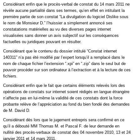
Considérant enfin que le procès-verbal de constat du 14 mars 2011 ne
révèle aucune partialité dans ses termes, qu’en effet en intitulant la
première partie de son constat “La divulgation du logiciel Dislike sous
le nom de Monsieur D.” l’huissier a simplement annoncé ses
constatations matérielles au vu des diverses pages internet
visualisées sans donner un avis subjectif sur les conséquences
factuelles ou juridiques pouvant en résulter.
Considérant que le contenu du dossier intitulé “Constat internet
140311” n’a pas été modifié par l’expert lorsqu’il a remplacé dans le
nom de chaque fichier l’extension “.xpi” en “.zip” dans le seul but de
pouvoir procéder sur son ordinateur à l’extraction et à la lecture de ces
fichiers.
Considérant enfin que le fait que certains éléments relevés lors des
opérations de constats sur internet soient rédigés en langue étrangère
n’affecte pas en lui-même la validité de ces constats dont la force
probante relève de l’appréciation au fond du bien fondé des demandes
de M. David D.
Considérant dès lors que le jugement entrepris sera confirmé en ce
qu’il a débouté MM Thomas M. et Pascal F. de leur demande en
nullité des procès-verbaux de constat des 04 novembre 2010, 13 et 24
janvier 2011 et 14 mars 2011.