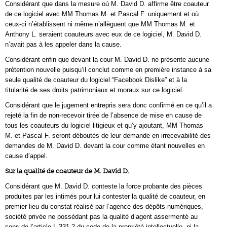
Considérant que dans la mesure où M. David D. affirme être coauteur
de ce logiciel avec MM Thomas M. et Pascal F. uniquement et où
ceux-ci n’établissent ni même n’allèguent que MM Thomas M. et
Anthony L. seraient coauteurs avec eux de ce logiciel, M. David D.
n’avait pas à les appeler dans la cause.
Considérant enfin que devant la cour M. David D. ne présente aucune
prétention nouvelle puisqu’il conclut comme en première instance à sa
seule qualité de coauteur du logiciel “Facebook Dislike” et à la
titularité de ses droits patrimoniaux et moraux sur ce logiciel.
Considérant que le jugement entrepris sera donc confirmé en ce qu’il a
rejeté la fin de non-recevoir tirée de l’absence de mise en cause de
tous les coauteurs du logiciel litigieux et qu’y ajoutant, MM Thomas
M. et Pascal F. seront déboutés de leur demande en irrecevabilité des
demandes de M. David D. devant la cour comme étant nouvelles en
cause d’appel.
Sur la qualité de coauteur de M. David D.
Considérant que M. David D. conteste la force probante des pièces
produites par les intimés pour lui contester la qualité de coauteur, en
premier lieu du constat réalisé par l’agence des dépôts numériques,
société privée ne possédant pas la qualité d’agent assermenté au
sens de l’article L 331-2 du code de la propriété intellectuelle, ni la