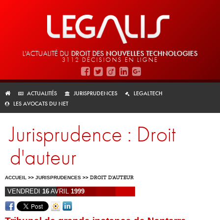
L'ACTUALITÉ DU
DROIT DES
NOUVELLES TECHNOLOGIES
3112 DÉCISIONS EN LIGNE
ACTUALITÉS
JURISPRUDENCES
LEGALTECH
LES AVOCATS DU NET
Jurisprudence : Droit
d'auteur
ACCUEIL
>>
JURISPRUDENCES
>>
DROIT D'AUTEUR
VENDREDI
16
AVRIL
1999