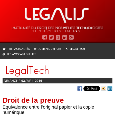
L'ACTUALITÉ DU
DROIT DES
NOUVELLES TECHNOLOGIES
3112 DÉCISIONS EN LIGNE
ACTUALITÉS
JURISPRUDENCES
LEGALTECH
LES AVOCATS DU NET
LegalTech
DIMANCHE
03
AVRIL
2016
Droit de la preuve
Equivalence entre l’original papier et la copie
numérique