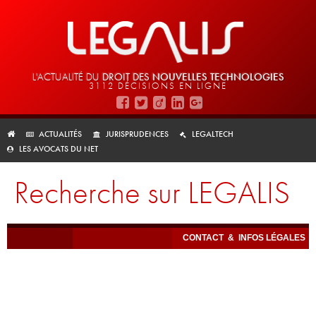
L'ACTUALITÉ DU
DROIT DES
NOUVELLES TECHNOLOGIES
3112 DÉCISIONS EN LIGNE
ACTUALITÉS
JURISPRUDENCES
LEGALTECH
LES AVOCATS DU NET
Recherche sur LEGALIS
CONTACT
&
INFOS LÉGALES