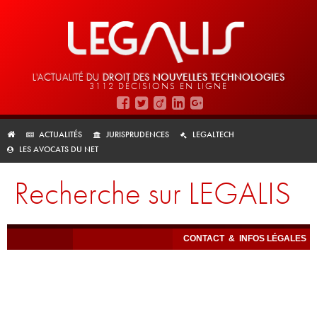
L'ACTUALITÉ DU
DROIT DES
NOUVELLES TECHNOLOGIES
3112 DÉCISIONS EN LIGNE
ACTUALITÉS
JURISPRUDENCES
LEGALTECH
LES AVOCATS DU NET
Recherche sur LEGALIS
CONTACT
&
INFOS LÉGALES