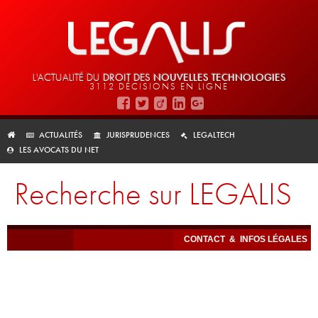
L'ACTUALITÉ DU
DROIT DES
NOUVELLES TECHNOLOGIES
3112 DÉCISIONS EN LIGNE
ACTUALITÉS
JURISPRUDENCES
LEGALTECH
LES AVOCATS DU NET
Recherche sur LEGALIS
CONTACT
&
INFOS LÉGALES