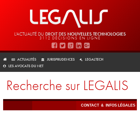
L'ACTUALITÉ DU
DROIT DES
NOUVELLES TECHNOLOGIES
3112 DÉCISIONS EN LIGNE
ACTUALITÉS
JURISPRUDENCES
LEGALTECH
LES AVOCATS DU NET
Recherche sur LEGALIS
CONTACT
&
INFOS LÉGALES