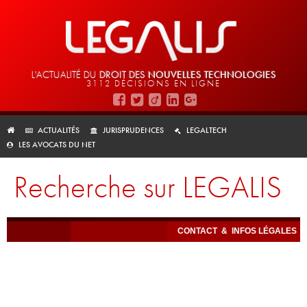
L'ACTUALITÉ DU
DROIT DES
NOUVELLES TECHNOLOGIES
3112 DÉCISIONS EN LIGNE
ACTUALITÉS
JURISPRUDENCES
LEGALTECH
LES AVOCATS DU NET
Recherche sur LEGALIS
CONTACT
&
INFOS LÉGALES