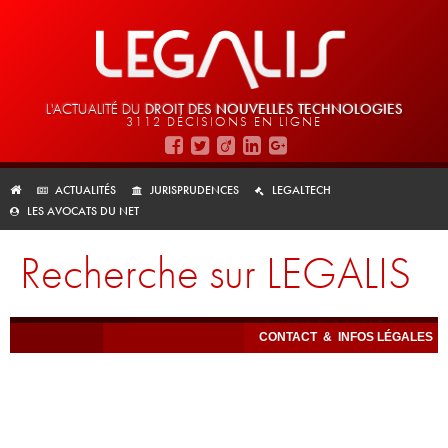
L'ACTUALITÉ DU
DROIT DES
NOUVELLES TECHNOLOGIES
3112 DÉCISIONS EN LIGNE
ACTUALITÉS
JURISPRUDENCES
LEGALTECH
LES AVOCATS DU NET
Recherche sur LEGALIS
CONTACT
&
INFOS LÉGALES