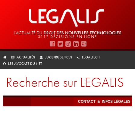
L'ACTUALITÉ DU
DROIT DES
NOUVELLES TECHNOLOGIES
3112 DÉCISIONS EN LIGNE
ACTUALITÉS
JURISPRUDENCES
LEGALTECH
LES AVOCATS DU NET
Recherche sur LEGALIS
CONTACT
&
INFOS LÉGALES