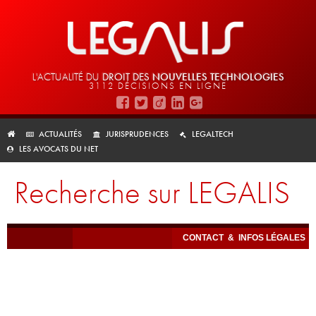
L'ACTUALITÉ DU
DROIT DES
NOUVELLES TECHNOLOGIES
3112 DÉCISIONS EN LIGNE
ACTUALITÉS
JURISPRUDENCES
LEGALTECH
LES AVOCATS DU NET
Recherche sur LEGALIS
CONTACT
&
INFOS LÉGALES