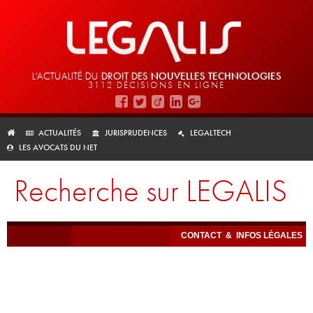
L'ACTUALITÉ DU
DROIT DES
NOUVELLES TECHNOLOGIES
3112 DÉCISIONS EN LIGNE
ACTUALITÉS
JURISPRUDENCES
LEGALTECH
LES AVOCATS DU NET
Recherche sur LEGALIS
CONTACT
&
INFOS LÉGALES