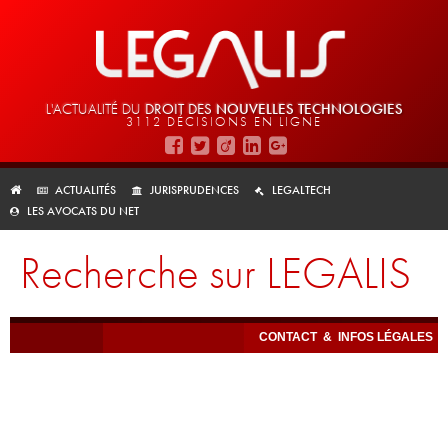
L'ACTUALITÉ DU
DROIT DES
NOUVELLES TECHNOLOGIES
3112 DÉCISIONS EN LIGNE
ACTUALITÉS
JURISPRUDENCES
LEGALTECH
LES AVOCATS DU NET
Recherche sur LEGALIS
CONTACT
&
INFOS LÉGALES