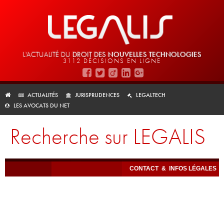
L'ACTUALITÉ DU
DROIT DES
NOUVELLES TECHNOLOGIES
3112 DÉCISIONS EN LIGNE
ACTUALITÉS
JURISPRUDENCES
LEGALTECH
LES AVOCATS DU NET
Recherche sur LEGALIS
CONTACT
&
INFOS LÉGALES