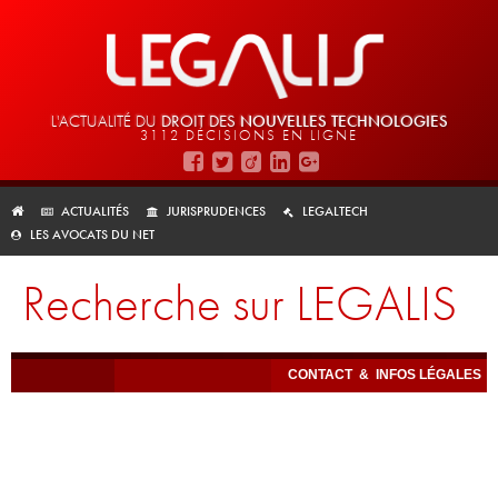
L'ACTUALITÉ DU
DROIT DES
NOUVELLES TECHNOLOGIES
3112 DÉCISIONS EN LIGNE
ACTUALITÉS
JURISPRUDENCES
LEGALTECH
LES AVOCATS DU NET
Recherche sur LEGALIS
CONTACT
&
INFOS LÉGALES