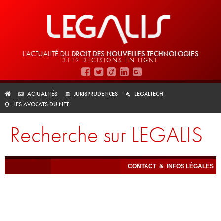
L'ACTUALITÉ DU
DROIT DES
NOUVELLES TECHNOLOGIES
3112 DÉCISIONS EN LIGNE
ACTUALITÉS
JURISPRUDENCES
LEGALTECH
LES AVOCATS DU NET
Recherche sur LEGALIS
CONTACT
&
INFOS LÉGALES