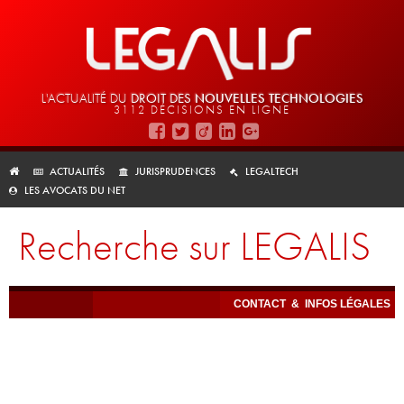
L'ACTUALITÉ DU
DROIT DES
NOUVELLES TECHNOLOGIES
3112 DÉCISIONS EN LIGNE
ACTUALITÉS
JURISPRUDENCES
LEGALTECH
LES AVOCATS DU NET
Recherche sur LEGALIS
CONTACT
&
INFOS LÉGALES