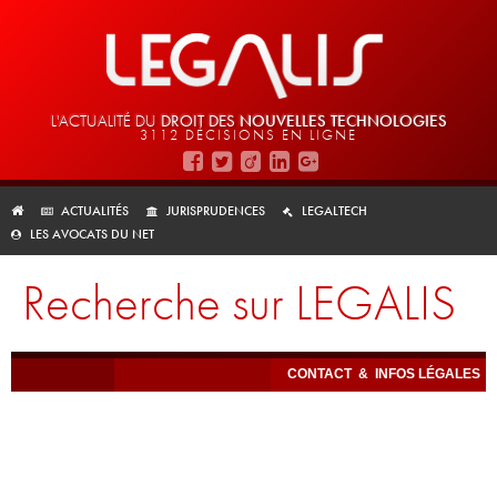
L'ACTUALITÉ DU
DROIT DES
NOUVELLES TECHNOLOGIES
3112 DÉCISIONS EN LIGNE
ACTUALITÉS
JURISPRUDENCES
LEGALTECH
LES AVOCATS DU NET
Recherche sur LEGALIS
CONTACT
&
INFOS LÉGALES