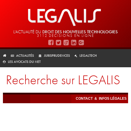
L'ACTUALITÉ DU
DROIT DES
NOUVELLES TECHNOLOGIES
3112 DÉCISIONS EN LIGNE
ACTUALITÉS
JURISPRUDENCES
LEGALTECH
LES AVOCATS DU NET
Recherche sur LEGALIS
CONTACT
&
INFOS LÉGALES