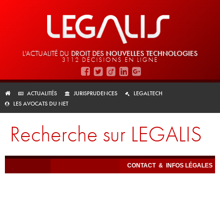
L'ACTUALITÉ DU
DROIT DES
NOUVELLES TECHNOLOGIES
3112 DÉCISIONS EN LIGNE
ACTUALITÉS
JURISPRUDENCES
LEGALTECH
LES AVOCATS DU NET
Recherche sur LEGALIS
CONTACT
&
INFOS LÉGALES