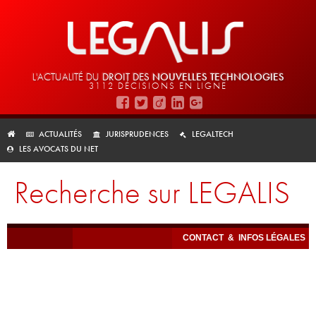
L'ACTUALITÉ DU
DROIT DES
NOUVELLES TECHNOLOGIES
3112 DÉCISIONS EN LIGNE
ACTUALITÉS
JURISPRUDENCES
LEGALTECH
LES AVOCATS DU NET
Recherche sur LEGALIS
CONTACT
&
INFOS LÉGALES