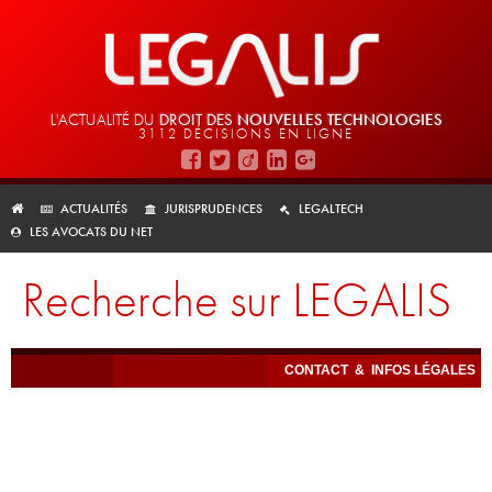
L'ACTUALITÉ DU
DROIT DES
NOUVELLES TECHNOLOGIES
3112 DÉCISIONS EN LIGNE
ACTUALITÉS
JURISPRUDENCES
LEGALTECH
LES AVOCATS DU NET
Recherche sur LEGALIS
CONTACT
&
INFOS LÉGALES