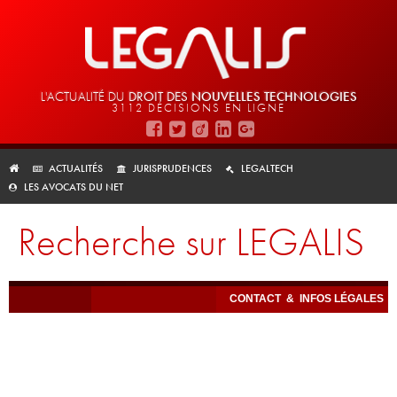
L'ACTUALITÉ DU
DROIT DES
NOUVELLES TECHNOLOGIES
3112 DÉCISIONS EN LIGNE
ACTUALITÉS
JURISPRUDENCES
LEGALTECH
LES AVOCATS DU NET
Recherche sur LEGALIS
CONTACT
&
INFOS LÉGALES