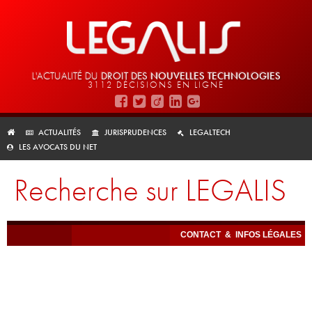
L'ACTUALITÉ DU
DROIT DES
NOUVELLES TECHNOLOGIES
3112 DÉCISIONS EN LIGNE
ACTUALITÉS
JURISPRUDENCES
LEGALTECH
LES AVOCATS DU NET
Recherche sur LEGALIS
CONTACT
&
INFOS LÉGALES