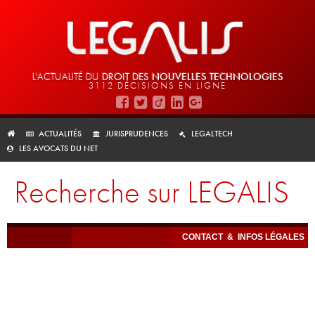
L'ACTUALITÉ DU
DROIT DES
NOUVELLES TECHNOLOGIES
3112 DÉCISIONS EN LIGNE
ACTUALITÉS
JURISPRUDENCES
LEGALTECH
LES AVOCATS DU NET
Recherche sur LEGALIS
CONTACT
&
INFOS LÉGALES