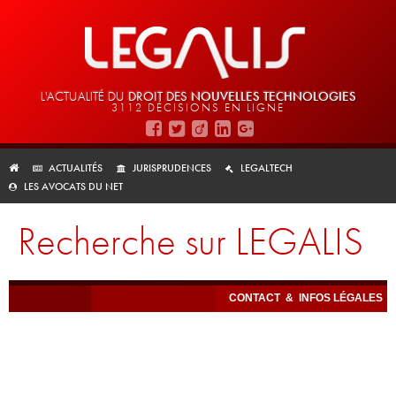
L'ACTUALITÉ DU
DROIT DES
NOUVELLES TECHNOLOGIES
3112 DÉCISIONS EN LIGNE
ACTUALITÉS
JURISPRUDENCES
LEGALTECH
LES AVOCATS DU NET
Recherche sur LEGALIS
CONTACT
&
INFOS LÉGALES