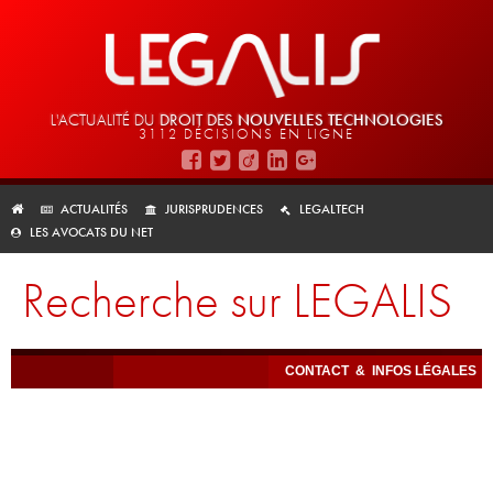
L'ACTUALITÉ DU
DROIT DES
NOUVELLES TECHNOLOGIES
3112 DÉCISIONS EN LIGNE
ACTUALITÉS
JURISPRUDENCES
LEGALTECH
LES AVOCATS DU NET
Recherche sur LEGALIS
CONTACT
&
INFOS LÉGALES