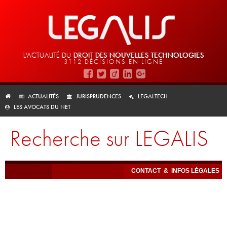
L'ACTUALITÉ DU
DROIT DES
NOUVELLES TECHNOLOGIES
3112 DÉCISIONS EN LIGNE
ACTUALITÉS
JURISPRUDENCES
LEGALTECH
LES AVOCATS DU NET
Recherche sur LEGALIS
CONTACT
&
INFOS LÉGALES