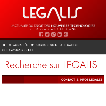
L'ACTUALITÉ DU
DROIT DES
NOUVELLES TECHNOLOGIES
3112 DÉCISIONS EN LIGNE
ACTUALITÉS
JURISPRUDENCES
LEGALTECH
LES AVOCATS DU NET
Recherche sur LEGALIS
CONTACT
&
INFOS LÉGALES