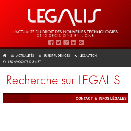
L'ACTUALITÉ DU
DROIT DES
NOUVELLES TECHNOLOGIES
3112 DÉCISIONS EN LIGNE
ACTUALITÉS
JURISPRUDENCES
LEGALTECH
LES AVOCATS DU NET
Recherche sur LEGALIS
CONTACT
&
INFOS LÉGALES