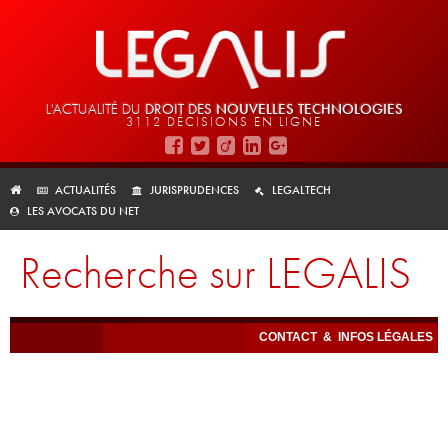
L'ACTUALITÉ DU
DROIT DES
NOUVELLES TECHNOLOGIES
3112 DÉCISIONS EN LIGNE
ACTUALITÉS
JURISPRUDENCES
LEGALTECH
LES AVOCATS DU NET
Recherche sur LEGALIS
CONTACT
&
INFOS LÉGALES