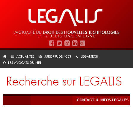
L'ACTUALITÉ DU
DROIT DES
NOUVELLES TECHNOLOGIES
3112 DÉCISIONS EN LIGNE
ACTUALITÉS
JURISPRUDENCES
LEGALTECH
LES AVOCATS DU NET
Recherche sur LEGALIS
CONTACT
&
INFOS LÉGALES