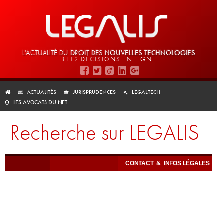
L'ACTUALITÉ DU
DROIT DES
NOUVELLES TECHNOLOGIES
3112 DÉCISIONS EN LIGNE
ACTUALITÉS
JURISPRUDENCES
LEGALTECH
LES AVOCATS DU NET
Recherche sur LEGALIS
CONTACT
&
INFOS LÉGALES