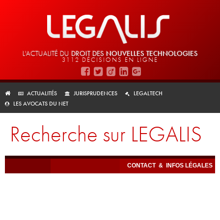
L'ACTUALITÉ DU
DROIT DES
NOUVELLES TECHNOLOGIES
3112 DÉCISIONS EN LIGNE
ACTUALITÉS
JURISPRUDENCES
LEGALTECH
LES AVOCATS DU NET
Recherche sur LEGALIS
CONTACT
&
INFOS LÉGALES