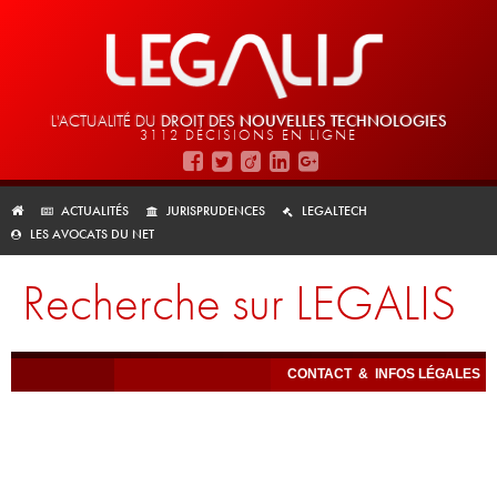
L'ACTUALITÉ DU
DROIT DES
NOUVELLES TECHNOLOGIES
3112 DÉCISIONS EN LIGNE
ACTUALITÉS
JURISPRUDENCES
LEGALTECH
LES AVOCATS DU NET
Recherche sur LEGALIS
CONTACT
&
INFOS LÉGALES