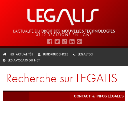
L'ACTUALITÉ DU
DROIT DES
NOUVELLES TECHNOLOGIES
3112 DÉCISIONS EN LIGNE
ACTUALITÉS
JURISPRUDENCES
LEGALTECH
LES AVOCATS DU NET
Recherche sur LEGALIS
CONTACT
&
INFOS LÉGALES