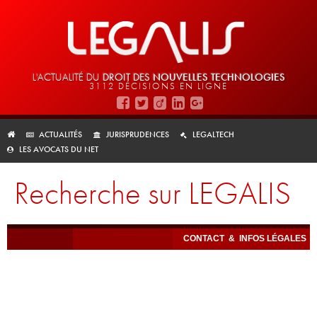
L'ACTUALITÉ DU
DROIT DES
NOUVELLES TECHNOLOGIES
3112 DÉCISIONS EN LIGNE
ACTUALITÉS
JURISPRUDENCES
LEGALTECH
LES AVOCATS DU NET
Recherche sur LEGALIS
CONTACT
&
INFOS LÉGALES