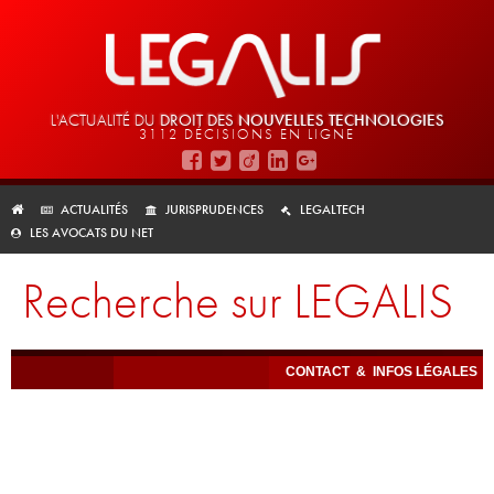
L'ACTUALITÉ DU
DROIT DES
NOUVELLES TECHNOLOGIES
3112 DÉCISIONS EN LIGNE
ACTUALITÉS
JURISPRUDENCES
LEGALTECH
LES AVOCATS DU NET
Recherche sur LEGALIS
CONTACT
&
INFOS LÉGALES