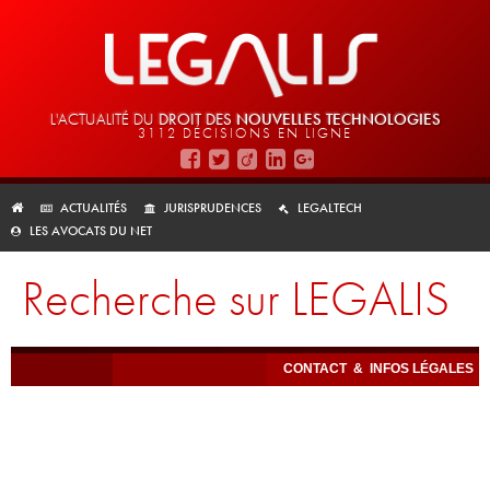
L'ACTUALITÉ DU
DROIT DES
NOUVELLES TECHNOLOGIES
3112 DÉCISIONS EN LIGNE
ACTUALITÉS
JURISPRUDENCES
LEGALTECH
LES AVOCATS DU NET
Recherche sur LEGALIS
CONTACT
&
INFOS LÉGALES