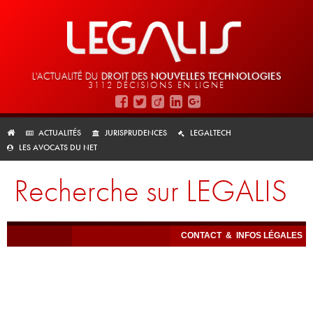
L'ACTUALITÉ DU
DROIT DES
NOUVELLES TECHNOLOGIES
3112 DÉCISIONS EN LIGNE
ACTUALITÉS
JURISPRUDENCES
LEGALTECH
LES AVOCATS DU NET
Recherche sur LEGALIS
CONTACT
&
INFOS LÉGALES