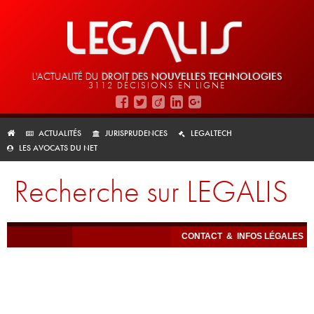
L'ACTUALITÉ DU
DROIT DES
NOUVELLES TECHNOLOGIES
3112 DÉCISIONS EN LIGNE
ACTUALITÉS
JURISPRUDENCES
LEGALTECH
LES AVOCATS DU NET
Recherche sur LEGALIS
CONTACT
&
INFOS LÉGALES