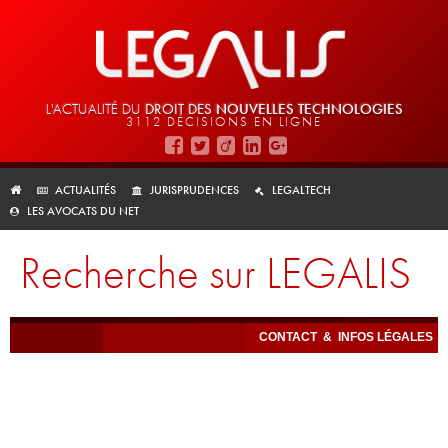
L'ACTUALITÉ DU
DROIT DES
NOUVELLES TECHNOLOGIES
3112 DÉCISIONS EN LIGNE
ACTUALITÉS
JURISPRUDENCES
LEGALTECH
LES AVOCATS DU NET
Recherche sur LEGALIS
CONTACT
&
INFOS LÉGALES