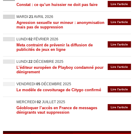
Constat : ce qu’un huissier ne doit pas faire
Lire l'article
MARDI
21
AVRIL 2026
Agression sexuelle sur mineur : anonymisation
Lire l'article
mais pas de suppression
LUNDI
02
FÉVRIER 2026
Meta contraint de prévenir la diffusion de
Lire l'article
publicités de jeux en ligne
LUNDI
22
DÉCEMBRE 2025
L’éditeur européen de Playboy condamné pour
Lire l'article
dénigrement
VENDREDI
05
DÉCEMBRE 2025
Le modèle de covoiturage de Citygo confirmé
Lire l'article
MERCREDI
02
JUILLET 2025
Géobloquer l’accès en France de messages
Lire l'article
dénigrants vaut suppression