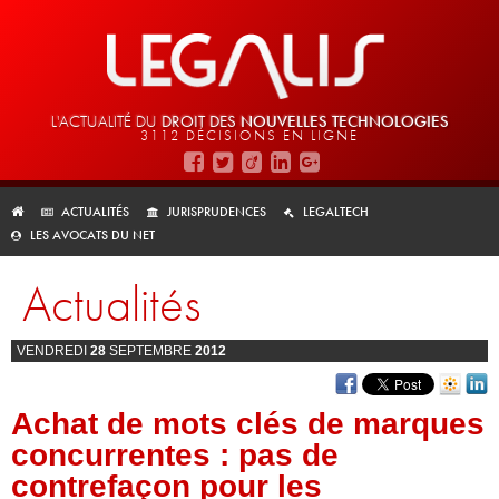
L'ACTUALITÉ DU
DROIT DES
NOUVELLES TECHNOLOGIES
3112 DÉCISIONS EN LIGNE
ACTUALITÉS
JURISPRUDENCES
LEGALTECH
LES AVOCATS DU NET
Actualités
VENDREDI
28
SEPTEMBRE
2012
Achat de mots clés de marques
concurrentes : pas de
contrefaçon pour les