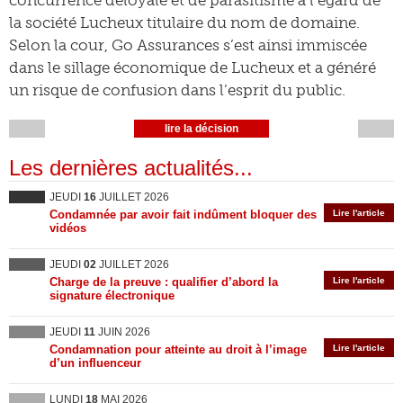
concurrence déloyale et de parasitisme à l’égard de
la société Lucheux titulaire du nom de domaine.
Selon la cour, Go Assurances s’est ainsi immiscée
dans le sillage économique de Lucheux et a généré
un risque de confusion dans l’esprit du public.
lire la décision
Les dernières actualités...
JEUDI
16
JUILLET 2026
Condamnée par avoir fait indûment bloquer des
Lire l'article
vidéos
JEUDI
02
JUILLET 2026
Charge de la preuve : qualifier d’abord la
Lire l'article
signature électronique
JEUDI
11
JUIN 2026
Condamnation pour atteinte au droit à l’image
Lire l'article
d’un influenceur
LUNDI
18
MAI 2026