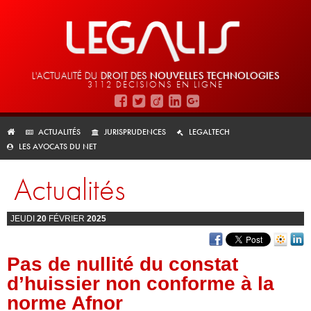
L'ACTUALITÉ DU
DROIT DES
NOUVELLES TECHNOLOGIES
3112 DÉCISIONS EN LIGNE
ACTUALITÉS
JURISPRUDENCES
LEGALTECH
LES AVOCATS DU NET
Actualités
JEUDI
20
FÉVRIER
2025
Pas de nullité du constat
d’huissier non conforme à la
norme Afnor