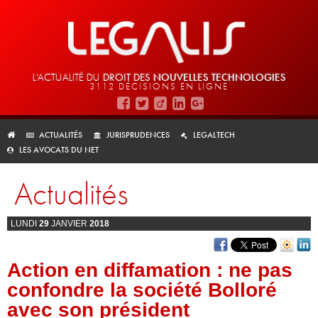
L'ACTUALITÉ DU
DROIT DES
NOUVELLES TECHNOLOGIES
3112 DÉCISIONS EN LIGNE
ACTUALITÉS
JURISPRUDENCES
LEGALTECH
LES AVOCATS DU NET
Actualités
LUNDI
29
JANVIER
2018
Action en diffamation : ne pas
confondre la société Bolloré
avec son président