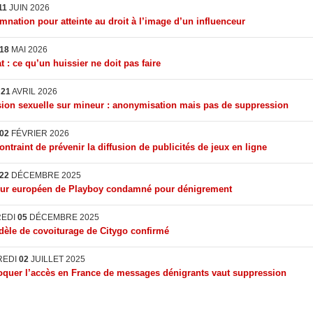
11
JUIN 2026
nation pour atteinte au droit à l’image d’un influenceur
18
MAI 2026
t : ce qu’un huissier ne doit pas faire
I
21
AVRIL 2026
ion sexuelle sur mineur : anonymisation mais pas de suppression
02
FÉVRIER 2026
ontraint de prévenir la diffusion de publicités de jeux en ligne
22
DÉCEMBRE 2025
eur européen de Playboy condamné pour dénigrement
REDI
05
DÉCEMBRE 2025
èle de covoiturage de Citygo confirmé
REDI
02
JUILLET 2025
quer l’accès en France de messages dénigrants vaut suppression