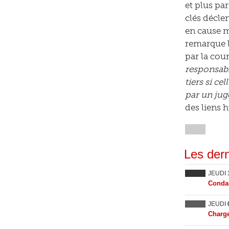
et plus pa
clés décle
en cause m
remarque l
par la cour
responsabi
tiers si ce
par un jug
des liens h
Les dern
JEUDI
Condam
JEUDI
Charge