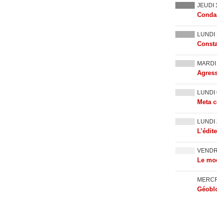
JEUDI
Condam
LUNDI
Consta
MARD
Agress
LUNDI
Meta c
LUNDI
L’édit
VEND
Le mod
MERC
Géoblo