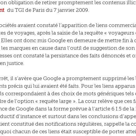
 son obligation de retirer promptement les contenus illici
nt
du TGI de Paris du 7 janvier 2009.
ociétés avaient constaté l’apparition de liens commercia
ites de voyages, après la saisie de la requête « voyageu
 Elles ont donc mis Google en demeure de mettre fin à de 
les marques en cause dans l’outil de suggestion de son
ses ont constaté la persistance des faits dénoncés et o
en justice.
arrêt, il s’avère que Google a promptement supprimé les
ts précis qui lui avaient été faits. Pour les liens apparu
ls correspondaient à des choix de mots génériques tels 
re de l’option « requête large ». La cour relève que ces fa
ce de Google dans la forme prévue à l’article 6 I.5 de 
roductif d’instance et surtout dans les conclusions d’app
ent constitué des notifications régulières, rappelle la cou
 quoi chacun de ces liens était susceptible de porter atte