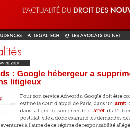
L'ACTUALITÉ DU
DROIT DES
NOUV
RUDENCES
LEGALTECH
LES AVOCATS DU NET
lités
AVRIL
2014
ds : Google hébergeur a suppri
ns litigieux
Pour son service Adwords, Google doit être 
estimé la cour d’appel de Paris, dans un
arrêt
d
dans la ligne de son précédent
arrêt
du 11 déc
postulat, elle a donc examiné les demandes d
d’aventures à l’aune de ce régime de responsabilité allég