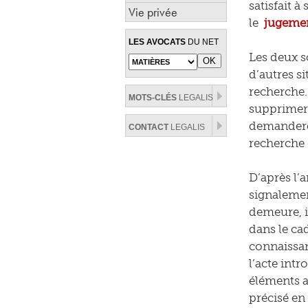
satisfait à
Vie privée
le
jugeme
LES AVOCATS
DU NET
Les deux s
d’autres s
recherche.
MOTS-CLÉS
LEGALIS
supprimer 
demanderes
CONTACT
LEGALIS
recherche 
D’après l’
signalemen
demeure, i
dans le cad
connaissan
l’acte int
éléments ai
précisé en