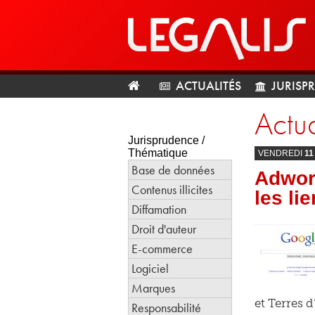
ACTUALITÉS
JURISP
Actua
Jurisprudence /
Thématique
VENDREDI
11
Base de données
Adwor
Contenus illicites
les lie
Diffamation
Droit d'auteur
E-commerce
Logiciel
Marques
et Terres 
Responsabilité