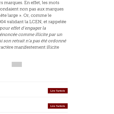
rs marques. En effet, les mots
spondaient non pas aux marques
uête large ». Or, comme le
004 validant la LCEN, et rappelée
pour effet d’engager la
dénoncée comme illicite par un
si son retrait n’a pas été ordonné
actère manifestement illicite
Lire l'article
Lire l'article