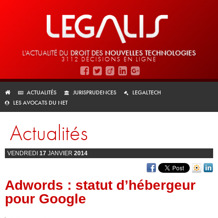
L'ACTUALITÉ DU
DROIT DES
NOUVELLES TECHNOLOGIES
3112 DÉCISIONS EN LIGNE
ACTUALITÉS
JURISPRUDENCES
LEGALTECH
LES AVOCATS DU NET
Actualités
VENDREDI
17
JANVIER
2014
Adwords : statut d’hébergeur
pour Google