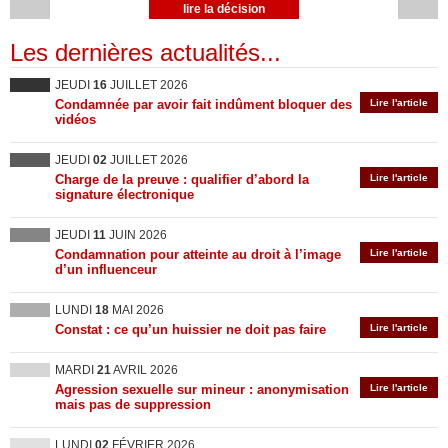
lire la décision
Les dernières actualités...
JEUDI
16
JUILLET 2026
Condamnée par avoir fait indûment bloquer des
Lire l'article
vidéos
JEUDI
02
JUILLET 2026
Charge de la preuve : qualifier d’abord la
Lire l'article
signature électronique
JEUDI
11
JUIN 2026
Condamnation pour atteinte au droit à l’image
Lire l'article
d’un influenceur
LUNDI
18
MAI 2026
Constat : ce qu’un huissier ne doit pas faire
Lire l'article
MARDI
21
AVRIL 2026
Agression sexuelle sur mineur : anonymisation
Lire l'article
mais pas de suppression
LUNDI
02
FÉVRIER 2026